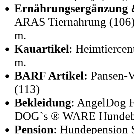
Ernährungsergänzung 
ARAS Tiernahrung (106), 
m.
Kauartikel
: Heimtiercent
m.
BARF Artikel:
Pansen-Ve
(113)
Bekleidung
: AngelDog 
DOG`s ® WARE Hundebek
Pension
: Hundepension 